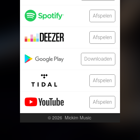
Afspelen
Afspelen
Downloaden
Afspelen
Afspelen
© 2026
Mickim Music