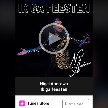
Nigel Andrews
Ik ga feesten
Downloaden