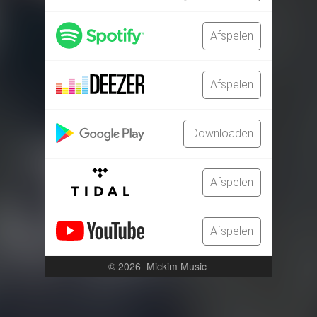
Afspelen
Afspelen
Downloaden
Afspelen
Afspelen
© 2026
Mickim Music